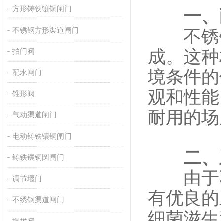
方形铸铁镶铜闸门
一、
不锈钢方形渠道闸门
不锈钢
拍门阀
成。这种
境条件的
配水闸门
观和性能
锥形阀
耐用的场
气动渠道闸门
电动铸铁镶铜闸门
二、
铸铁镶铜圆闸门
由于不
调节堰门
有优良的
不绣钢渠道闸门
细菌滋生
提拔阀