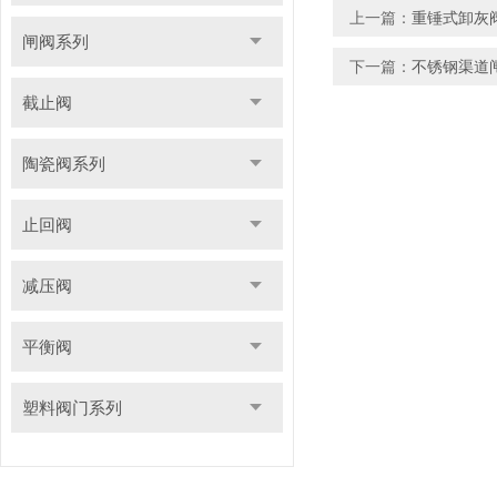
上一篇：
重锤式卸灰
闸阀系列
下一篇：
不锈钢渠道
截止阀
陶瓷阀系列
止回阀
减压阀
平衡阀
塑料阀门系列