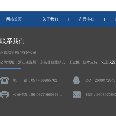
网站首页
关于我们
产品中心
|
|
|
联系我们
永嘉鸿宇阀门有限公司
公司地址：浙江省温州市永嘉县瓯北镇安丰工业区 技术支持：
化工仪器
电 话：0577-66965782
QQ：2608072843
公司传真：86-0577-66965782
邮箱：260807284