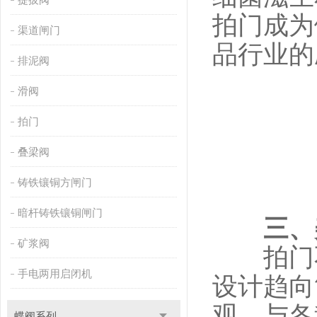
拍门成为
渠道闸门
品行业的
排泥阀
滑阀
拍门
叠梁阀
铸铁镶铜方闸门
暗杆铸铁镶铜闸门
三、
矿浆阀
拍门不
手电两用启闭机
设计趋向
观，与各
蝶阀系列