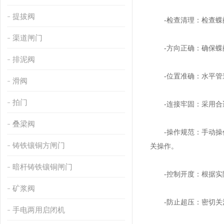
提拔阀
-检查清理：检查蝶阀
渠道闸门
-方向正确：确保蝶阀
排泥阀
-位置准确：水平管道
滑阀
拍门
-连接牢固：采用合适
叠梁阀
-操作规范：手动操作
铸铁镶铜方闸门
关操作。
暗杆铸铁镶铜闸门
-控制开度：根据实际
矿浆阀
-防止超压：密切关注
手电两用启闭机