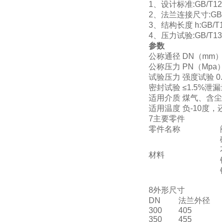
1、设计标准:GB/T1223
2、法兰连接尺寸:GB/T9
3、结构长度 h:GB/T1
4、压力试验:GB/T1392
参数
公称通径 DN（mm） 
公称压力 PN（Mpa） 0.
试验压力 强度试验 0.075
密封试验 ≤1.5%泄
适用介质 煤气、含
适用温度 负-10度，
7主要零件
零件名称
材料
8外形尺寸
DN
法兰外径
300
405
350
455