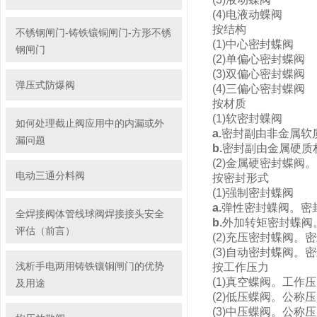
(4)电液动蝶阀
按结构
不锈钢闸门-铸铁镶铜闸门-方形不锈
(1)中心密封蝶阀
钢闸门
(2)单偏心密封蝶阀
(3)双偏心密封蝶阀
弹压式防爆阀
(4)三偏心密封蝶阀
按材质
(1)软密封蝶阀
如何处理截止阀应用中的内漏或外
a.
密封副由非金属软
漏问题
b.
密封副由金属硬质
(2)金属硬密封蝶
电动三通分料阀
按密封形式
(1)强制密封蝶阀
a.
弹性密封蝶阀。密
全焊接阀体管线球阀焊接接头安全
b.
外加转矩密封蝶阀
评估（前言）
(2)充压密封蝶阀
(3)自动密封蝶阀。
浅析手电两用铸铁镶铜闸门的优势
按工作压力
(1)真空蝶阀。工作
及用途
(2)低压蝶阀。公称压
(3)中压蝶阀。公称压