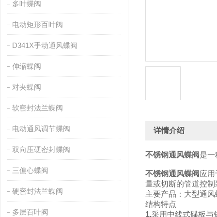
多叶蝶阀
电动矩形百叶阀
D341X手动通风蝶阀
伸缩蝶阀
对夹蝶阀
软密封法兰蝶阀
电动通风调节蝶阀
详情介绍
双向压硬密封蝶阀
不锈钢通风蝶阀
是一
三偏心蝶阀
不锈钢通风蝶阀
应用
量或切断的管道控制
硬密封法兰蝶阀
主要产品：大型通风
结构特点
多层百叶阀
1.
采用中线式碟板与