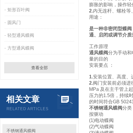
膨胀的影响，操作轻
矩形百叶阀
2.
内无连杆、螺栓等
用途：
圆风门
是一种非密闭型蝶阀
通、启闭或调节介质
轻型通风蝶阀
工作原理
方型通风蝶阀
通风蝶阀
分为手动和
量的目的
安装要点 ：
查看全部
1.
安装位置、高度、
2.
阀门安装前必须进行
MPa 及在主干管
压力的1.5倍，持续
相关文章
的时间符合GB 502
不锈钢通风蝶阀
分类
RELATED ARTICLES
按驱动
(1)电动蝶阀
(2)气动蝶阀
不锈钢通风蝶阀
(3)液动蝶阀