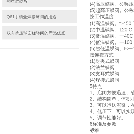
均压放散阀
(4)高压碟阀。公称压
(5)超高压蝶阀。公称
按工作温度
Q61手柄全焊接球阀的用途
(1)高温蝶阀。t>45
(2)中温碟阀。120 C
双向承压球面旋转阀的产品优点
(3)常温蝶阀。一40C
(4)低温蝶阀。一100
(5)超低温蝶阀。t<一
按连接方式
(1)对夹式蝶阀
(2)法兰蝶阀
(3)支耳式蝶阀
(4)焊接式蝶阀
5特点
1、启闭方便迅速、
2、结构简单，体积
3、可以运送泥浆，在
4、低压下，可以实
5、调节性能好。
6标准及参数
标准