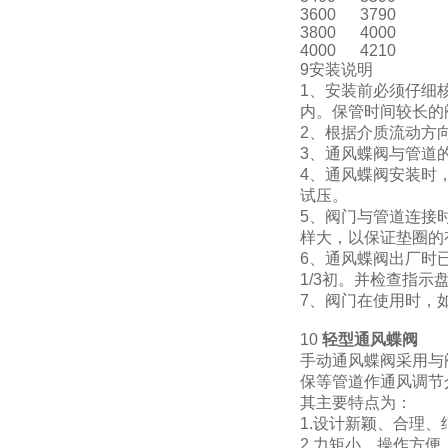
3600
3790
3800
4000
4000
4210
9安装说明
1、安装前必须仔细
内。保管时间较长的
2、根据介质流动方
3、通风蝶阀与管道
4、通风蝶阀安装时
试压。
5、阀门与管道连接
样大，以保证垫圈的
6、通风蝶阀出厂时
1/3初。并检查指示
7、阀门在使用时，
10
轻型通风蝶阀
手动通风蝶阀采用与
保等管道作通风调节
其主要特点为：
1.设计新颖、合理、
2.力矩小，操作方