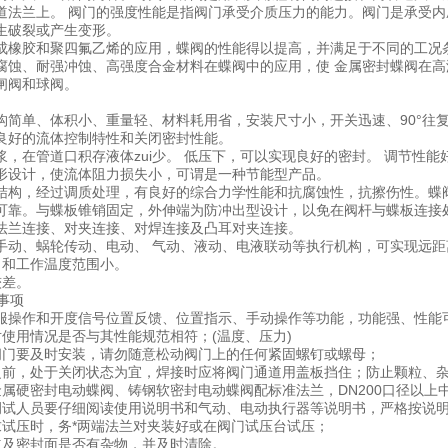
道法兰上。 阀门的强度性能是指阀门承受介质压力的能力。阀门是承受
生破裂或产生变形。
成橡胶和聚四氟乙烯的应用，蝶阀的性能得以提高，并满足于不同的工况
腐蚀、耐强冲蚀、高强度合金材料在蝶阀中的应用，使 金属密封蝶阀在
闸阀和球阀。
构简单、体积小、重量轻、材料耗用省，安装尺寸小，开关迅速、90°往
良好的流体控制特性和关闭密封性能。
浆，在管道口积存液体zui少。 低压下，可以实现良好的密封。 调节性能
形设计，使流体阻力损失小，可谓是一种节能型产品。
结构，经过调质处理，有良好的综合力学性能和抗腐蚀性，抗擦伤性。蝶
可靠。与蝶板锥销固定，外伸端为防冲出型设计，以免在阀杆与蝶板连接
法兰连接、对夹连接、对焊连接及凸耳对夹连接。
手动、蜗轮传动、电动、 气动、液动、电液联动等执行机构，可实现远距
力和工作温度范围小。
较差。
事项
服操作和开度信号位置反馈、位置指示、手动操作等功能，功能强、性能
对使用情况是否与其性能规范相符；(温度、压力)
阀门要及时安装，请勿随意松动阀门上的任何紧固螺钉或螺母；
之前，处于关闭状态为宜，焊接时应将阀门通道用盖板挡住；防止颗粒、
金属硬密封电动蝶阀、铸钢软密封电动蝶阀配标准法兰，DN200口径以上
调试人员要仔细阅读使用说明书和气动、电动执行器等说明书，严格按说
求试压时，务*两端法兰对夹装好或在阀门试压台试压；
道及密封面是否有杂物，并及时清除。