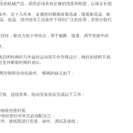
内压的机械产品，因而必须具有足够的强度和刚度，以保证长期
条件。近十几年来，金属密封蝶阀发展迅速，随着耐高温、耐
高温、低温、强冲蚀等工况条件下得到广泛的应用，并部分取代
复回转，驱动力矩小等特点，用于截断、接通、调节管路中的
好。
阀启闭时阀杆只作旋转运动而不作升降运行，阀杆的填料不易
处意外断裂时阀杆崩出。
离控制和自动化操作。 蝶阀的缺点如下：
可靠、连线简单。电动安装前应完成以下工作：
杂物搓伤密封面。
中线软密封对夹式必须配法兰；
明书、接线图进行安装、操作、调试及接线；