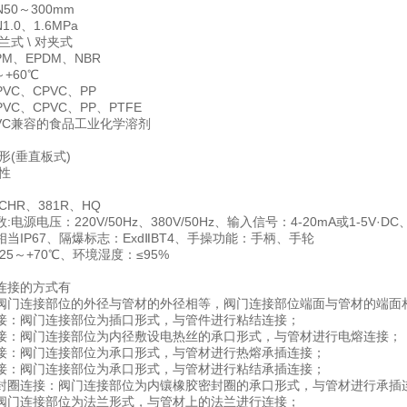
50～300mm
1.0、1.6MPa
兰式 \ 对夹式
PM、EPDM、NBR
+60℃
VC、CPVC、PP
VC、CPVC、PP、PTFE
PVC兼容的食品工业化学溶剂
形(垂直板式)
性
CHR、381R、HQ
电源电压：220V/50Hz、380V/50Hz、输入信号：4-20mA或1-5V·DC
当IP67、隔爆标志：ExdⅡBT4、手操功能：手柄、手轮
25～+70℃、环境湿度：≤95%
连接的方式有
阀门连接部位的外径与管材的外径相等，阀门连接部位端面与管材的端面
接：阀门连接部位为插口形式，与管件进行粘结连接；
接：阀门连接部位为内径敷设电热丝的承口形式，与管材进行电熔连接；
接：阀门连接部位为承口形式，与管材进行热熔承插连接；
接：阀门连接部位为承口形式，与管材进行粘结承插连接；
封圈连接：阀门连接部位为内镶橡胶密封圈的承口形式，与管材进行承插
阀门连接部位为法兰形式，与管材上的法兰进行连接；