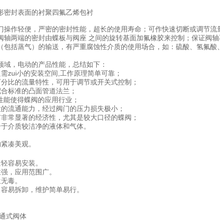
形密封表面的衬聚四氟乙烯包衬
门操作轻便，严密的密封性能，超长的使用寿命；可作快速切断或调节流
阀轴两端的密封由蝶板与阀座 之间的旋转基面加氟橡胶来控制；保证阀
（包括蒸气）的输送，有严重腐蚀性介质的使用场合，如：硫酸、氢氟酸
领域，电动的产品性能，总结如下：
需zui小的安装空间,工作原理简单可靠；
百分比的流量特性，可用于调节或开关式控制；
配合标准的凸面管道法兰；
济性能使得蝶阀的应用行业；
大的流通能力，经过阀门的压力损失极小；
有非常显著的经济性，尤其是较大口径的蝶阀；
合于介质较洁净的液体和气体。
构紧凑美观。
量轻容易安装。
性强，应用范围广。
生无毒。
、容易拆卸，维护简单易行。
直通式阀体