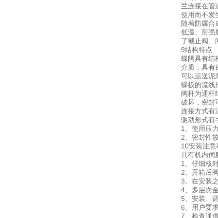
兰连接在管
使用而不发
随着防腐合
低温、耐强
了截止阀、
9结构特点
蝶阀具有结
介质，具有
可以运送泥
蝶板的流线
阀杆为通杆
破坏，密封
连接方式有
驱动形式有
1、使用压
2、密封性
10安装注意
具有机内伺
1、仔细核
2、开箱后
3、在安装
4、多层次
5、安装、
6、用户要
7、检查通