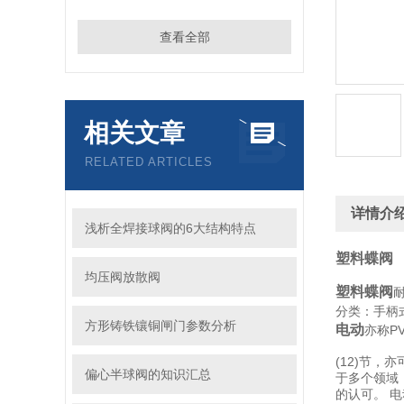
查看全部
相关文章
RELATED ARTICLES
详情介
浅析全焊接球阀的6大结构特点
塑料蝶阀
均压阀放散阀
塑料蝶阀
分类：手柄
方形铸铁镶铜闸门参数分析
电动
亦称P
(12)节，
偏心半球阀的知识汇总
于多个领域
的认可。 电