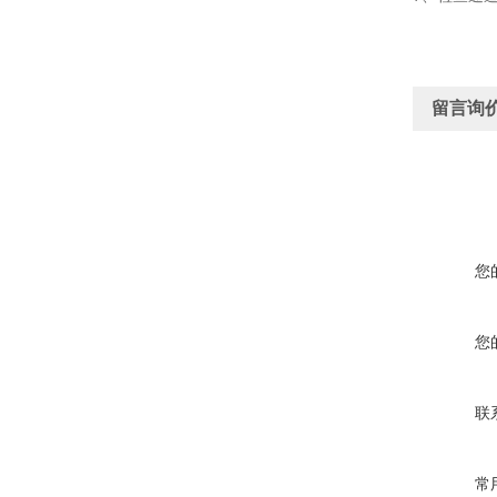
留言询
您
您
联
常