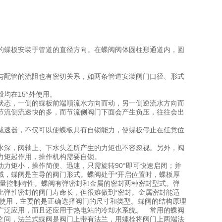
的蝶板安装于管道的直径方向。在蝶阀阀体圆柱形通道内，圆
。
与配管的流阻也有密切关系，如两条管道安装阀门口径、形式
均在15°外使用。
状态，一侧的蝶板前端顺流水方向而动，另一侧逆流水方向而
节流侧流速快的多，而节流侧阀门下面会产生负压，往往会出
减速器，不仅可以使蝶板具有自锁能力，使蝶板停止在任意位
水深，阀轴上、下水头差所产生的力矩也不容忽视。另外，阀
力矩起作用，操作机构需要自锁。
力矩小，操作简便、迅速，只需旋转90°即可快速启闭；并
域，蝶阀是主导的阀门形式。蝶阀处于*开启位置时，蝶板厚
流量控制特性。蝶阀有弹密封和金属的密封两种密封型式。弹
比弹性密封的阀门寿命长，但很难做到*密封。金属密封能适
制使用，主要的是正确选择阀门的尺寸和类型。蝶阀的结构原理
广泛应用，而且还应用于热电站的冷却水系统。 常用的蝶阀
之间，法兰式蝶阀是阀门上带有法兰，用螺栓将阀门上两端法