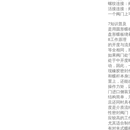
螺纹连接：
活接连接：
一个阀门上
7知识普及
是用圆形蝶
盘形蝶板绕着
8工作原理
的开度与流
等全相同，
如果阀门处
处于中开度
动，因此，
现橡胶密封
和蝶杆本身
置上，还能
操作力矩，
门进口侧装
结构简单，
且还同时具
度是介质流
性密封阀门
应较高的工
尤其适合制
有对夹式蝶