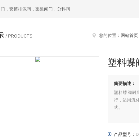
闸门，套筒排泥阀，渠道闸门，分料阀
示
您的位置：
网站首页
/ PRODUCTS
塑料蝶
简要描述：
塑料蝶阀耐
行，适用流
式。
产品型号：
D