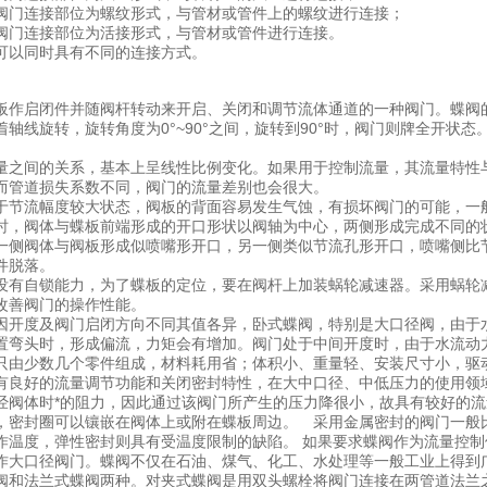
阀门连接部位为螺纹形式，与管材或管件上的螺纹进行连接；
阀门连接部位为活接形式，与管材或管件进行连接。
可以同时具有不同的连接方式。
板作启闭件并随阀杆转动来开启、关闭和调节流体通道的一种阀门。蝶阀
轴线旋转，旋转角度为0°~90°之间，旋转到90°时，阀门则牌全开状态
量之间的关系，基本上呈线性比例变化。如果用于控制流量，其流量特性
而管道损失系数不同，阀门的流量差别也会很大。
于节流幅度较大状态，阀板的背面容易发生气蚀，有损坏阀门的可能，一般
时，阀体与蝶板前端形成的开口形状以阀轴为中心，两侧形成完成不同的
一侧阀体与阀板形成似喷嘴形开口，另一侧类似节流孔形开口，喷嘴侧比
件脱落。
没有自锁能力，为了蝶板的定位，要在阀杆上加装蜗轮减速器。采用蜗轮
改善阀门的操作性能。
因开度及阀门启闭方向不同其值各异，卧式蝶阀，特别是大口径阀，由于
置弯头时，形成偏流，力矩会有增加。阀门处于中间开度时，由于水流动
只由少数几个零件组成，材料耗用省；体积小、重量轻、安装尺寸小，驱动
有良好的流量调节功能和关闭密封特性，在大中口径、中低压力的使用领
经阀体时*的阻力，因此通过该阀门所产生的压力降很小，故具有较好的
，密封圈可以镶嵌在阀体上或附在蝶板周边。 采用金属密封的阀门一般
作温度，弹性密封则具有受温度限制的缺陷。 如果要求蝶阀作为流量控
作大口径阀门。蝶阀不仅在石油、煤气、化工、水处理等一般工业上得到
阀和法兰式蝶阀两种。对夹式蝶阀是用双头螺栓将阀门连接在两管道法兰