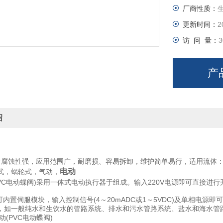
厂商性质：
更新时间：
2
访 问 量：
3
产
绍
耐腐蚀性强，应用范围广，耐磨损、容易拆卸，维护简单易行，适用流体
电动
式，蜗轮式，气动，
VC电动蝶阀)采用一体式电动执行器于组成。输入220V电源即可直接进行
亦可内置伺服模块，输入控制信号(4～20mADC或1～5VDC)及单相电源
，如一般纯水和生饮水的管路系统、排水和污水管路系统、盐水和海水管
动(PVC电动蝶阀)