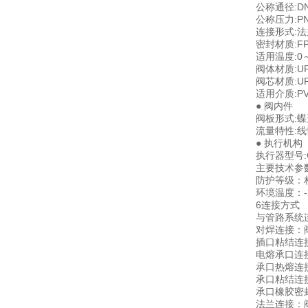
公称通径:DN
公称压力:PN
连接形式:法
密封材质:F
适用温度:0～
阀体材质:UP
阀芯材质:UP
适用介质:
● 阀内件
阀板形式:蝶
流量特性:线
● 执行机构
执行器型号:
主要技术参数:
防护等级：相
环境温度：-
6连接方式
与管路系统
对焊连接：
插口粘结连
电熔承口连
承口热熔连
承口粘结连
承口橡胶密
法兰连接：