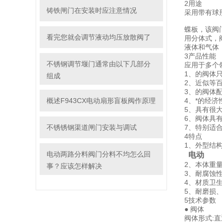
2用途
铸铁闸门在安装时应注意情况
采用带有球
蝶板，该阀
看完您就会调节液动均压放散阀了
用分体式，
液体和气体
3产品性能
不锈钢调节堰门通常由以下几部分
应用于多个
1、
的阀体只
组成
2、近似等
3、的阀体
概述F943CX电动扇形盲板阀作原理
4、*的经
5、具有很
6、阀体具
不锈锈钢渠道闸门安装与调试
7、特别适
4特点
1、外型结
电动两路分料阀门分料不均怎么回
电动
2、本体重
事？应该怎样解决
3、耐腐蚀
4、材质卫
5、耐磨损
5技术参数
● 阀体
阀体形式: