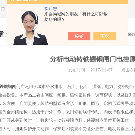
欢迎您！
闸门，套筒排泥阀，渠道闸门，分料阀
来自局域网的朋友！有什么可以帮
助您的吗？
章
您的位置：
网站
/ ARTICLE
分析电动铸铁镶铜闸门电控
发布时间： 2017-11-07 点击次数
铁镶铜闸门
广泛用于城市给水排水、石油、化工、灌溉，电力、纺织等行
重要设备。本产品主要由闸座、闸板、镶铜密封件、调节楔块，以及提升
安装方便、启闭灵便，其结构型式有方形、矩形、圆形、启闭形式可手动
全封闭结构，适用于户外工作，采用蜗轮蜗杆传动。内设行程限位和扭
闸门开或关到位时，计数齿轮带动行程限位杆，使硬触点限位开关工作，
增大时，扭矩保护开关动作，保护启闭装置不受意外损伤。电动装置上另