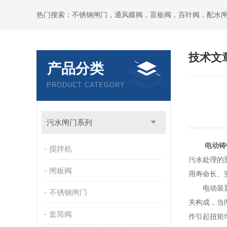
热门搜索：不锈钢闸门，通风蝶阀，盲板阀，百叶阀，配水
技术文
产品分类
PRODUCT CATEGORY
污水闸门系列
电动铸
搅拌机
污水处理的
闸板阀
用寿命长、
电动装置为
不锈钢闸门
关构成，当
套筒阀
作引起扭矩