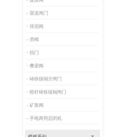
渠道闸门
排泥阀
滑阀
拍门
叠梁阀
铸铁镶铜方闸门
暗杆铸铁镶铜闸门
矿浆阀
手电两用启闭机
蝶阀系列