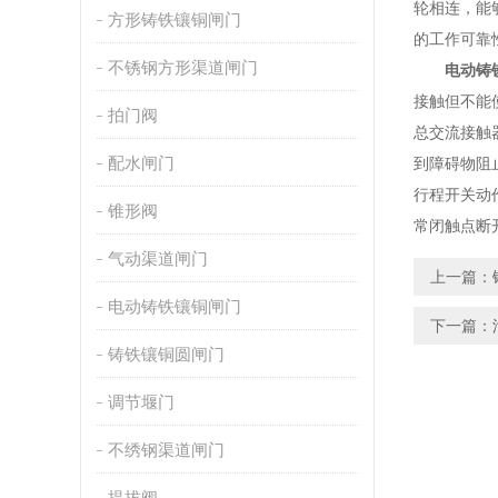
轮相连，能
方形铸铁镶铜闸门
的工作可靠
不锈钢方形渠道闸门
电动铸
接触但不能
拍门阀
总交流接触
配水闸门
到障碍物阻
行程开关动
锥形阀
常闭触点断
气动渠道闸门
上一篇：
电动铸铁镶铜闸门
下一篇：
铸铁镶铜圆闸门
调节堰门
不绣钢渠道闸门
提拔阀