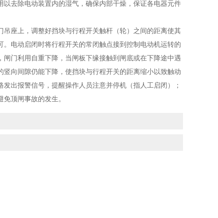
用以去除电动装置内的湿气，确保内部干燥，保证各电器元件
门吊座上，调整好挡块与行程开关触杆（轮）之间的距离使其
可。电动启闭时将行程开关的常闭触点接到控制电动机运转的
，闸门利用自重下降，当闸板下缘接触到闸底或在下降途中遇
的竖向间隙仍能下降，使挡块与行程开关的距离缩小以致触动
路发出报警信号，提醒操作人员注意并停机（指人工启闭）；
避免顶闸事故的发生。