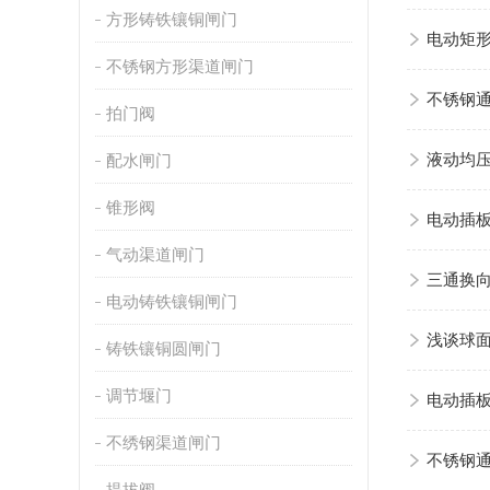
方形铸铁镶铜闸门
电动矩
不锈钢方形渠道闸门
不锈钢
拍门阀
配水闸门
液动均
锥形阀
电动插
气动渠道闸门
三通换
电动铸铁镶铜闸门
浅谈球
铸铁镶铜圆闸门
调节堰门
电动插
不绣钢渠道闸门
不锈钢
提拔阀