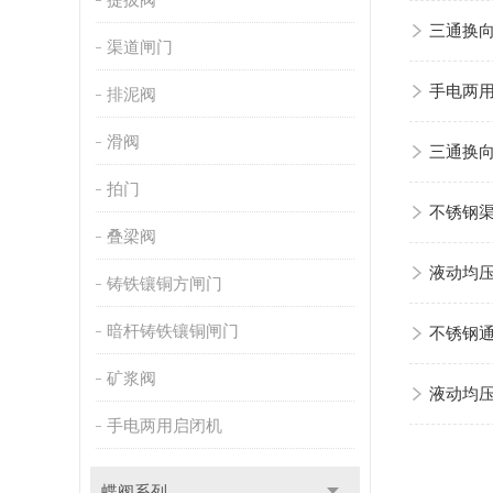
三通换
渠道闸门
手电两
排泥阀
滑阀
三通换
拍门
不锈钢
叠梁阀
液动均
铸铁镶铜方闸门
暗杆铸铁镶铜闸门
不锈钢
矿浆阀
液动均
手电两用启闭机
蝶阀系列